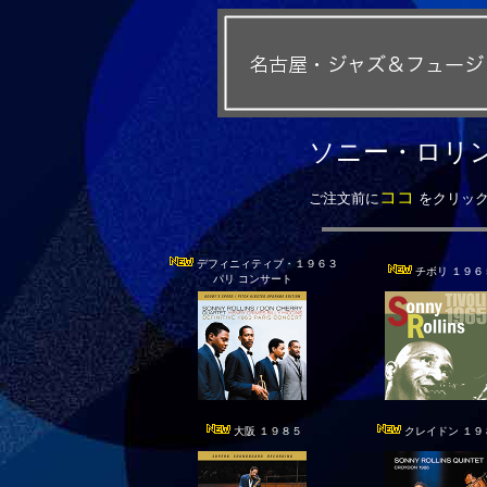
ソニー・ロリン
ココ
ご注文前に
をクリック
デフィニィティブ・１９６３
チボリ １９６
パリ コンサート
大阪 １９８５
クレイドン １９