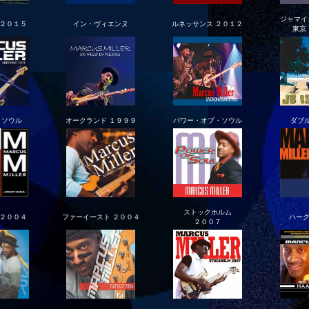
ジャマイ
 ２０１５
イン・ヴィエンヌ
ルネッサンス ２０１２
東京
・ソウル
オークランド １９９９
パワー・オブ・ソウル
ダブ
ストックホルム
 ２００４
ファーイースト ２００４
ハーグ
２００７