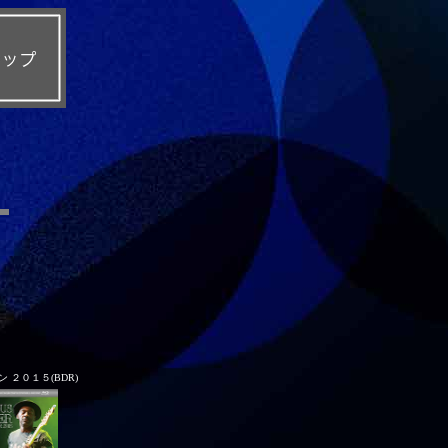
 ２０１５(BDR)