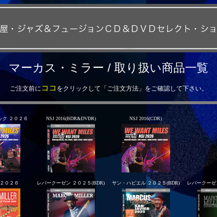
マーカス・ミラー / 取り扱い商品一覧
ココ
ご注文前に
をクリックして「ご注文方法」をご確認して下さい。
ック ２０２６
NSJ 2016(BDR&DVDR)
NSJ 2016(CDR)
 ２０２６
レバークーゼン ２０２５(BDR)
サン・ハビエル ２０２５(BDR)
レバークーゼン