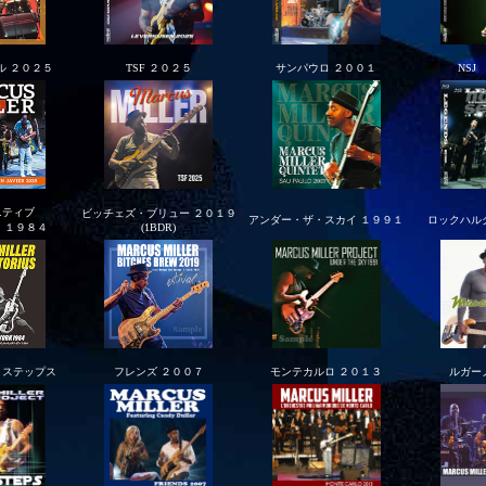
ル ２０２５
TSF ２０２５
サンパウロ ２００１
NSJ
ニティブ
ビッチェズ・ブリュー ２０１９
アンダー・ザ・スカイ １９９１
ロックハル
 １９８４
(1BDR)
・ステップス
フレンズ ２００７
モンテカルロ ２０１３
ルガー