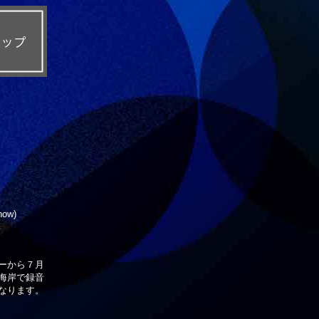
ow)
ーから７月
海岸で録音
となります。