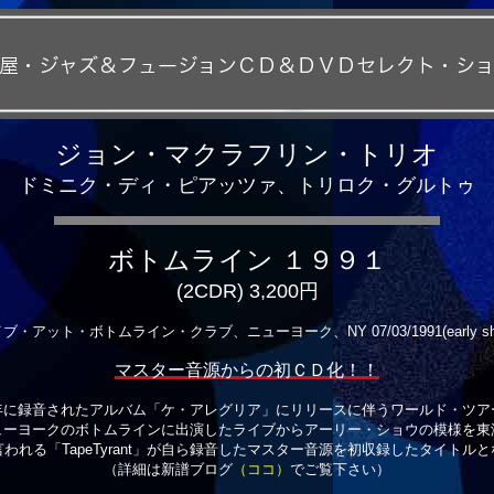
ジョン・マクラフリン・トリオ
ドミニク・ディ・ピアッツァ、トリロク・グルトゥ
ボトムライン １９９１
(2CDR) 3,200円
ブ・アット・ボトムライン・クラブ、ニューヨーク、NY 07/03/1991(early sh
マスター音源からの初ＣＤ化！！
年に録音されたアルバム「ケ・アレグリア」にリリースに伴うワールド・ツア
ューヨークのボトムラインに出演したライブからアーリー・ショウの模様を東
われる「TapeTyrant」が自ら録音したマスター音源を初収録したタイトル
（詳細は新譜ブログ
（ココ）
でご覧下さい）