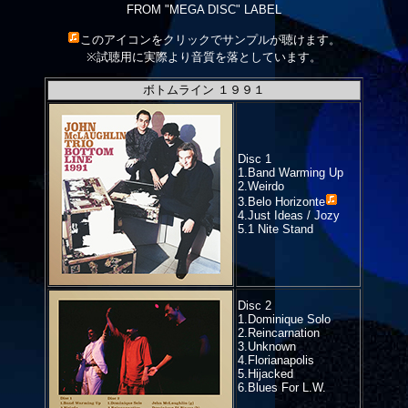
FROM "MEGA DISC" LABEL
このアイコンをクリックでサンプルが聴けます。
※試聴用に実際より音質を落としています。
ボトムライン １９９１
Disc 1
1.Band Warming Up
2.Weirdo
3.
Belo Horizonte
4.Just Ideas / Jozy
5.1 Nite Stand
Disc 2
1.Dominique Solo
2.Reincarnation
3.Unknown
4.Florianapolis
5.Hijacked
6.Blues For L.W.