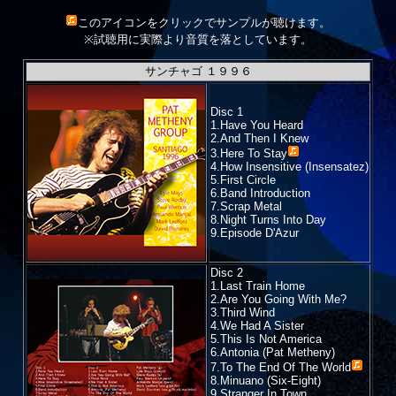
このアイコンをクリックでサンプルが聴けます。
※試聴用に実際より音質を落としています。
サンチャゴ １９９６
Disc 1
1.Have You Heard
2.And Then I Knew
3.
Here To Stay
4.How Insensitive (Insensatez)
5.First Circle
6.Band Introduction
7.Scrap Metal
8.Night Turns Into Day
9.Episode D'Azur
Disc 2
1.Last Train Home
2.Are You Going With Me?
3.Third Wind
4.We Had A Sister
5.This Is Not America
6.Antonia (Pat Metheny)
7.
To The End Of The World
8.Minuano (Six-Eight)
9.Stranger In Town