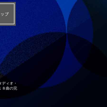
タディオ・
１８曲の完