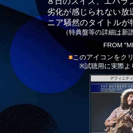
８日のスイス、エパラ
劣化が感じられない放
ニア騒然のタイトルが
（特典盤等の詳細は新
FROM "M
このアイコンをク
※試聴用に実際よ
デフィニティ