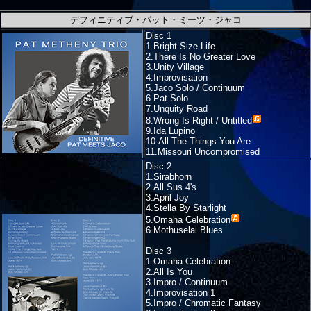
デフィニティブ・パット・ミーツ・ジャコ
Disc 1
1.Bright Size Life
2.There Is No Greater Love
3.Unity Village
4.Improvisation
5.Jaco Solo / Continuum
6.Pat Solo
7.Unquity Road
8.
Wrong Is Right / Untitled
9.Ida Lupino
10.All The Things You Are
11.Missouri Uncompromised
Disc 2
1.Sirabhorn
2.All Sus 4's
3.April Joy
4.Stella By Starlight
5.
Omaha Celebration
6.Mothuselai Blues
Disc 3
1.Omaha Celebration
2.All Is You
3.Impro / Continuum
4.Improvisation 1
5.Impro / Chromatic Fantasy