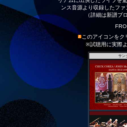
リアムに出演したライブを驚
ンス音源より収録したファ
（詳細は新譜ブ
FRO
このアイコンをク
※試聴用に実際
サン