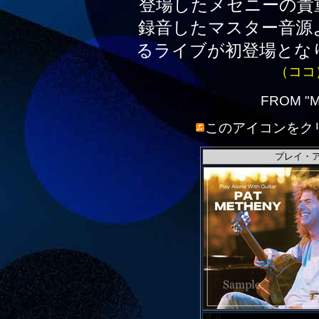
登場したメセニーの貴
録音したマスター音源
るライブが初登場とな
（ココ
FROM "M
このアイコンをク
プレイ・