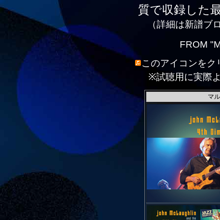
質で収録した
（詳細は新譜ブ
FROM "M
このアイコンをク
※試聴用に実際
マル