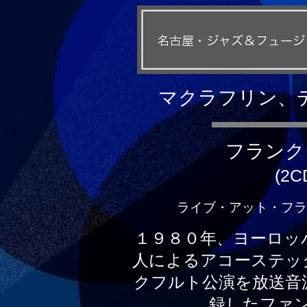
マクラフリン、
フランク
(2C
ライブ・アット・フランク
１９８０年、ヨーロッ
人によるアコーステッ
クフルト公演を放送音
録したファ