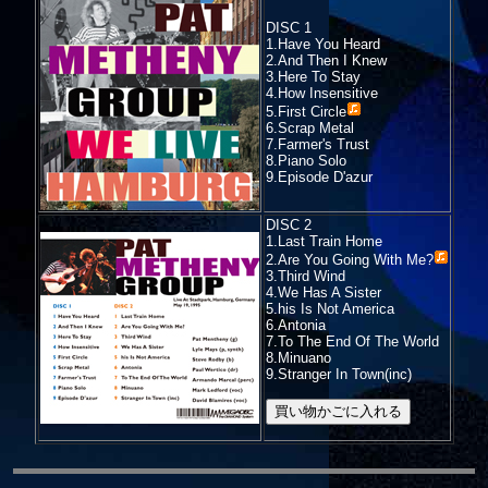
DISC 1
1.Have You Heard
2.And Then I Knew
3.Here To Stay
4.How Insensitive
5.
First Circle
6.Scrap Metal
7.Farmer's Trust
8.Piano Solo
9.Episode D'azur
DISC 2
1.Last Train Home
2.
Are You Going With Me?
3.Third Wind
4.We Has A Sister
5.his Is Not America
6.Antonia
7.To The End Of The World
8.Minuano
9.Stranger In Town(inc)