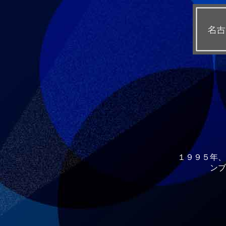
１９９５年、
ンブ