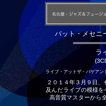
パット・メセニ
ラ
(3C
ライブ・アットザ・パゲアント・
２０１４年３月９日、
及んだライブの模様を
高音質マスターから