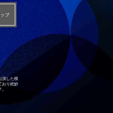
出演した模
ており絶妙
す。