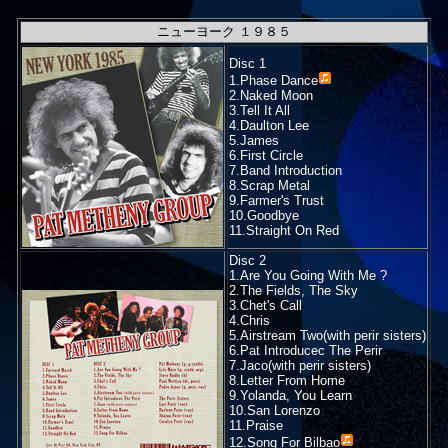
ニューヨーク １９８５
Disc 1
1.
Phase Dance
2.Naked Moon
3.Tell It All
4.Daulton Lee
5.James
6.First Circle
7.Band Introduction
8.Scrap Metal
9.Farmer's Trust
10.Goodbye
11.Straight On Red
Disc 2
1.Are You Going With Me ?
2.The Fields, The Sky
3.Chet's Call
4.Chris
5.Airstream Two(with perir sisters)
6.Pat Introducec The Perir
7.Jaco(with perir sisters)
8.Letter From Home
9.Yolanda, You Learn
10.San Lorenzo
11.Praise
12.
Song For Bilbao