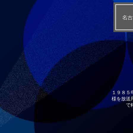
１９８５
様を放送
で