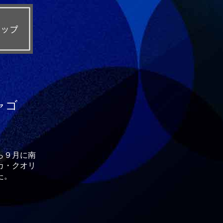
ャゴ
ら９月に南
カ・クオリ
た。