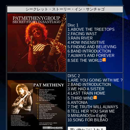
シークレット・ストーリー・イン・サンチャゴ
Disc 1
1.ABOVE THE TREETOPS
2.FACING WAST
3.RAIN RIVER
4.HOW INSENSITIVE
5.FINDING AND BELIEVING
6.BAND INTRODUCTION
7.ALWAYS AND FOREVER
8.
SEE THE WORLD
DISC 2
1.ARE YOU GOING WITH ME ?
2.BAND INTRODUCTION
3.WE HAD A SISTER
4.LAST TRAIN HOME
5.
THIRD WIND
6.ANTONIA
7.THE TRUTH WILL ALWAYS
8.TELL HER YOU SAW ME
9.MINUANO(Six-Eight)
10.SONG FOR BILBAO