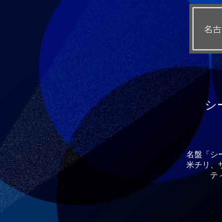
シ
名盤「シ
米チリ、
テ