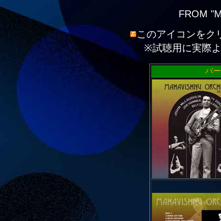
FROM "M
このアイコンをク
※試聴用に実際
バー