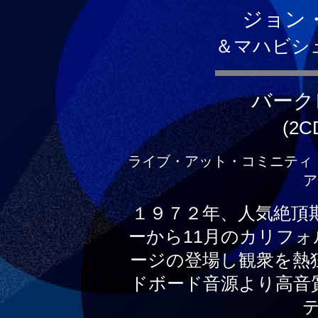
ジョン
＆マハビシ
バーク
(2C
ライブ・アット・コミニティ
ア 
１９７２年、人気絶頂
ーから11月のカリフ
ージの登場し観衆を熱
ドボード音源より高音