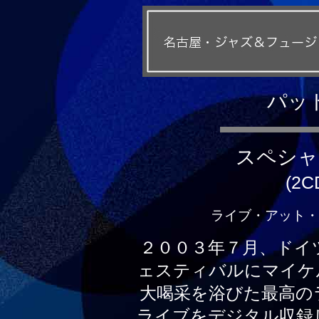
パッ
スペシャ
(2C
ライブ・アット・サル
２００３年７月、ドイ
ェスティバルにマイケ
大喝采を浴びた最高の
ライブをデジタル収録