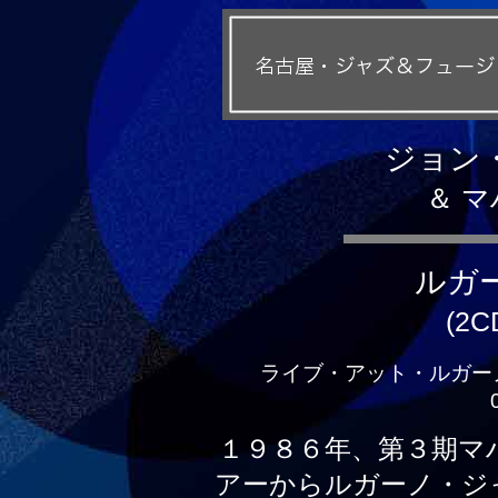
ジョン
＆ 
ルガ
(2C
ライブ・アット・ルガー
１９８６年、第３期マ
アーからルガーノ・ジ