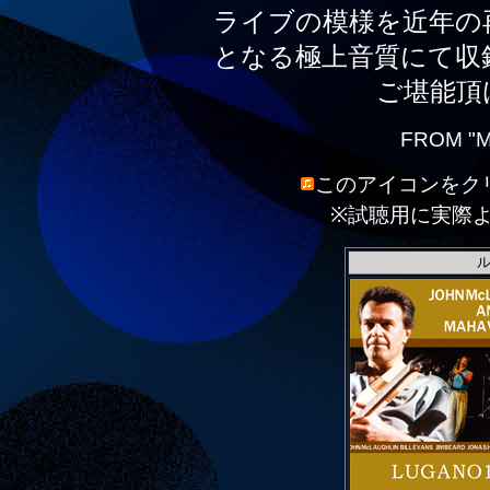
ライブの模様を近年の
となる極上音質にて収
ご堪能頂
FROM "M
このアイコンをク
※試聴用に実際
ル