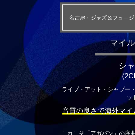
マイ
シ
(2C
ライブ・アット・シャブー
ット
音質の良さで海外マイ
これこそ「アガパン」の序