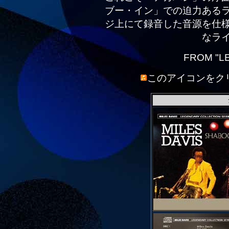
ブー・イン」での迫力ある
ジ上にて録音した音源を仕
なラ
FROM "L
このアイコンをク