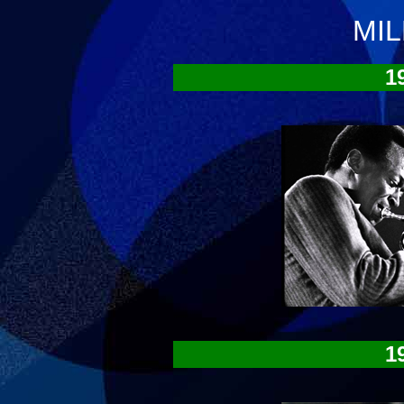
MIL
1
1