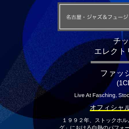
チ
エレクト
ファッ
(1C
Live At Fasching, Sto
オフィシャ
１９９２年、ストックホル
グ」における白熱のパフォ